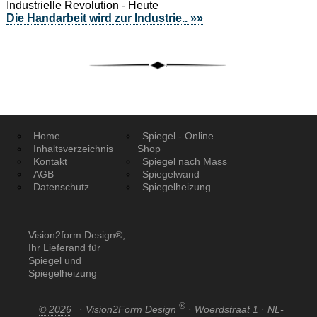
Industrielle Revolution - Heute
Die Handarbeit wird zur Industrie.. »»
Home
Spiegel - Online
Inhaltsverzeichnis
Shop
Kontakt
Spiegel nach Mass
AGB
Spiegelwand
Datenschutz
Spiegelheizung
Vision2form Design®,
Ihr Lieferand für
Spiegel und
Spiegelheizung
®
© 2026
· Vision2Form Design
· Woerdstraat 1 · NL-