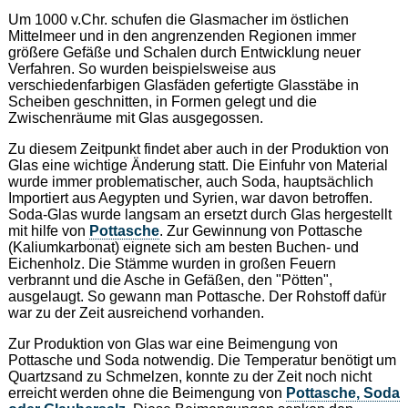
Um 1000 v.Chr. schufen die Glasmacher im östlichen
Mittelmeer und in den angrenzenden Regionen immer
größere Gefäße und Schalen durch Entwicklung neuer
Verfahren. So wurden beispielsweise aus
verschiedenfarbigen Glasfäden gefertigte Glasstäbe in
Scheiben geschnitten, in Formen gelegt und die
Zwischenräume mit Glas ausgegossen.
Zu diesem Zeitpunkt findet aber auch in der Produktion von
Glas eine wichtige Änderung statt. Die Einfuhr von Material
wurde immer problematischer, auch Soda, hauptsächlich
Importiert aus Aegypten und Syrien, war davon betroffen.
Soda-Glas wurde langsam an ersetzt durch Glas hergestellt
mit hilfe von
Pottasche
. Zur Gewinnung von Pottasche
(Kaliumkarbonat) eignete sich am besten Buchen- und
Eichenholz. Die Stämme wurden in großen Feuern
verbrannt und die Asche in Gefäßen, den "Pötten",
ausgelaugt. So gewann man Pottasche. Der Rohstoff dafür
war zu der Zeit ausreichend vorhanden.
Zur Produktion von Glas war eine Beimengung von
Pottasche und Soda notwendig. Die Temperatur benötigt um
Quartzsand zu Schmelzen, konnte zu der Zeit noch nicht
erreicht werden ohne die Beimengung von
Pottasche, Soda