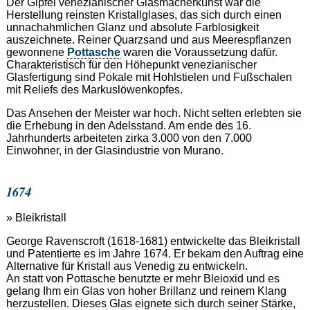
Der Gipfel venezianischer Glasmacherkunst war die
Herstellung reinsten Kristallglases, das sich durch einen
unnachahmlichen Glanz und absolute Farblosigkeit
auszeichnete. Reiner Quarzsand und aus Meerespflanzen
gewonnene
Pottasche
waren die Voraussetzung dafür.
Charakteristisch für den Höhepunkt venezianischer
Glasfertigung sind Pokale mit Hohlstielen und Fußschalen
mit Reliefs des Markuslöwenkopfes.
Das Ansehen der Meister war hoch. Nicht selten erlebten sie
die Erhebung in den Adelsstand. Am ende des 16.
Jahrhunderts arbeiteten zirka 3.000 von den 7.000
Einwohner, in der Glasindustrie von Murano.
1674
» Bleikristall
George Ravenscroft (1618-1681) entwickelte das Bleikristall
und Patentierte es im Jahre 1674. Er bekam den Auftrag eine
Alternative für Kristall aus Venedig zu entwickeln.
An statt von Pottasche benutzte er mehr Bleioxid und es
gelang Ihm ein Glas von hoher Brillanz und reinem Klang
herzustellen. Dieses Glas eignete sich durch seiner Stärke,